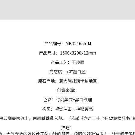
产品编号：MB321655-M
产品尺寸：1600x3200x12mm
产品工艺：干粒面
光感度：70°超白胚
原石产地：意大利托斯卡纳地区
创意来源：
色彩：时尚黑底+黑白纹理
构图：视觉冲击，神秘美感
黑云翻墨未遮山，白雨跳珠乱入船。（苏轼《六月二十七日望湖楼醉书·
描述：
合，大气奔放的流纹像天然山脉的肌理，极强的视觉冲击力，让空间无限