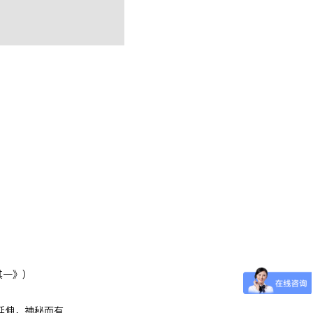
其一》）
延伸，神秘而有