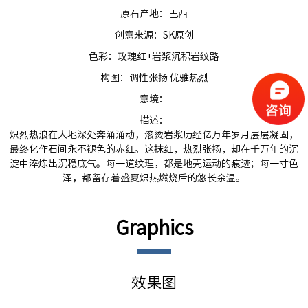
原石产地：巴西
创意来源：SK原创
色彩：玫瑰红+岩浆沉积岩纹路
构图：调性张扬 优雅热烈
意境：
描述：
炽烈热浪在大地深处奔涌涌动，滚烫岩浆历经亿万年岁月层层凝固，
最终化作石间永不褪色的赤红。这抹红，热烈张扬，却在千万年的沉
淀中淬炼出沉稳底气。每一道纹理，都是地壳运动的痕迹；每一寸色
泽，都留存着盛夏炽热燃烧后的悠长余温。
Graphics
效果图