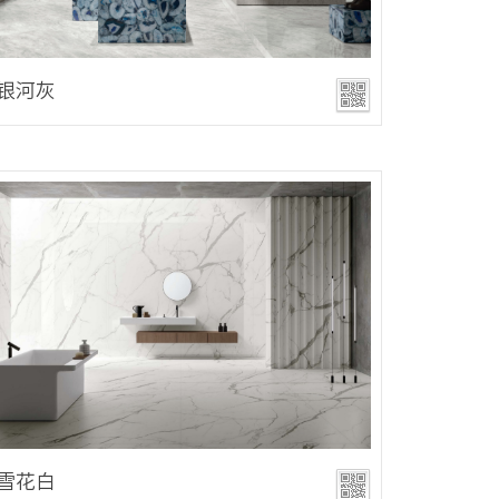
银河灰
雪花白