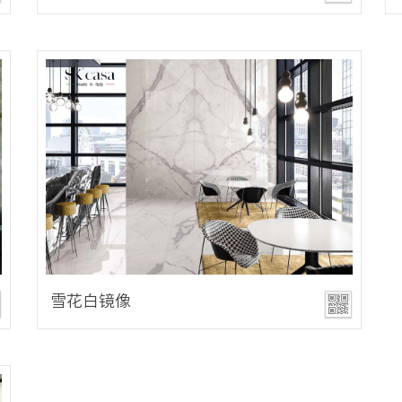
雪花白镜像